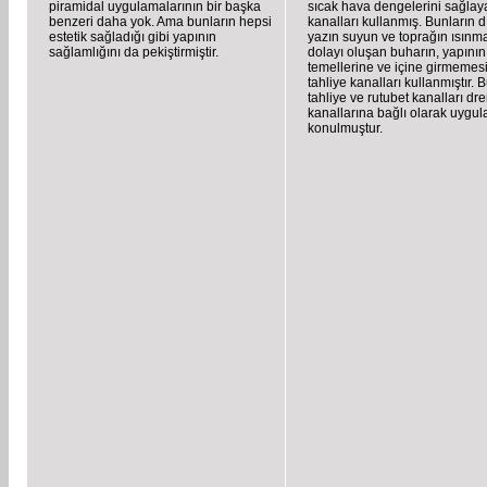
piramidal uygulamalarının bir başka
sıcak hava dengelerini sağla
benzeri daha yok. Ama bunların hepsi
kanalları kullanmış. Bunların 
estetik sağladığı gibi yapının
yazın suyun ve toprağın ısın
sağlamlığını da pekiştirmiştir.
dolayı oluşan buharın, yapının
temellerine ve içine girmemesi
tahliye kanalları kullanmıştır. 
tahliye ve rutubet kanalları dr
kanallarına bağlı olarak uygu
konulmuştur.