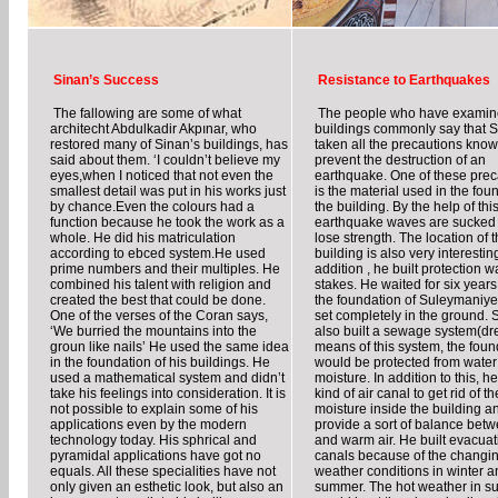
Sinan’s Success
Resistance to Earthquakes
The fallowing are some of what
The people who have examin
architecht Abdulkadir Akpınar, who
buildings commonly say that 
restored many of Sinan’s buildings, has
taken all the precautions know
said about them. ‘I couldn’t believe my
prevent the destruction of an
eyes,when I noticed that not even the
earthquake. One of these prec
smallest detail was put in his works just
is the material used in the fou
by chance.Even the colours had a
the building. By the help of thi
function because he took the work as a
earthquake waves are sucked
whole. He did his matriculation
lose strength. The location of 
according to ebced system.He used
building is also very interesting
prime numbers and their multiples. He
addition , he built protection w
combined his talent with religion and
stakes. He waited for six years
created the best that could be done.
the foundation of Suleymaniy
One of the verses of the Coran says,
set completely in the ground. 
‘We burried the mountains into the
also built a sewage system(dr
groun like nails’ He used the same idea
means of this system, the foun
in the foundation of his buildings. He
would be protected from wate
used a mathematical system and didn’t
moisture. In addition to this, he
take his feelings into consideration. It is
kind of air canal to get rid of th
not possible to explain some of his
moisture inside the building a
applications even by the modern
provide a sort of balance bet
technology today. His sphrical and
and warm air. He built evacuat
pyramidal applications have got no
canals because of the changin
equals. All these specialities have not
weather conditions in winter a
only given an esthetic look, but also an
summer. The hot weather in s