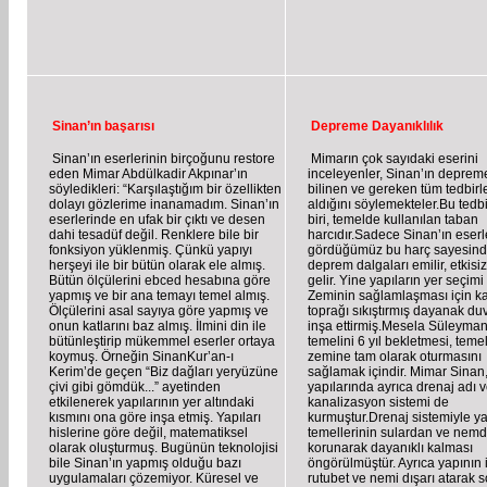
Sinan’ın başarısı
Depreme Dayanıklılık
Sinan’ın eserlerinin birçoğunu restore
Mimarın çok sayıdaki eserini
eden Mimar Abdülkadir Akpınar’ın
inceleyenler, Sinan’ın depreme
söyledikleri: “Karşılaştığım bir özellikten
bilinen ve gereken tüm tedbirle
dolayı gözlerime inanamadım. Sinan’ın
aldığını söylemekteler.Bu tedb
eserlerinde en ufak bir çıktı ve desen
biri, temelde kullanılan taban
dahi tesadüf değil. Renklere bile bir
harcıdır.Sadece Sinan’ın eserl
fonksiyon yüklenmiş. Çünkü yapıyı
gördüğümüz bu harç sayesind
herşeyi ile bir bütün olarak ele almış.
deprem dalgaları emilir, etkisi
Bütün ölçülerini ebced hesabına göre
gelir. Yine yapıların yer seçimi 
yapmış ve bir ana temayı temel almış.
Zeminin sağlamlaşması için ka
Ölçülerini asal sayıya göre yapmış ve
toprağı sıkıştırmış dayanak duv
onun katlarını baz almış. İlmini din ile
inşa ettirmiş.Mesela Süleyman
bütünleştirip mükemmel eserler ortaya
temelini 6 yıl bekletmesi, teme
koymuş. Örneğin SinanKur’an-ı
zemine tam olarak oturmasını
Kerim’de geçen “Biz dağları yeryüzüne
sağlamak içindir. Mimar Sinan
çivi gibi gömdük...” ayetinden
yapılarında ayrıca drenaj adı v
etkilenerek yapılarının yer altındaki
kanalizasyon sistemi de
kısmını ona göre inşa etmiş. Yapıları
kurmuştur.Drenaj sistemiyle y
hislerine göre değil, matematiksel
temellerinin sulardan ve nem
olarak oluşturmuş. Bugünün teknolojisi
korunarak dayanıklı kalması
bile Sinan’ın yapmış olduğu bazı
öngörülmüştür. Ayrıca yapının 
uygulamaları çözemiyor. Küresel ve
rutubet ve nemi dışarı atarak 